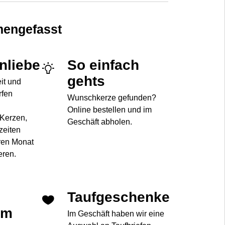
engefasst
enliebe
So einfach
gehts
eit und
rfen
Wunschkerze gefunden?
Online bestellen und im
 Kerzen,
Geschäft abholen.
zeiten
ren Monat
eren.
Taufgeschenke
im
Im Geschäft haben wir eine