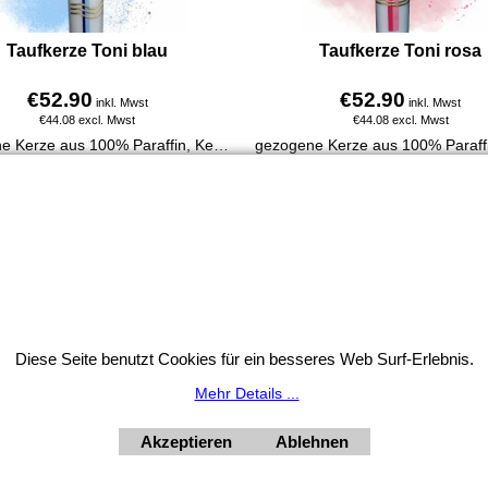
Taufkerze Toni blau
Taufkerze Toni rosa
€
52.90
€
52.90
inkl. Mwst
inkl. Mwst
€
44.08
excl. Mwst
€
44.08
excl. Mwst
gezogene Kerze aus 100% Paraffin, Kerzengröße H 400/Durchmesser 35 mm.
Mehr Infos
Mehr Infos
Widerrufsbutton
Diese Seite benutzt Cookies für ein besseres Web Surf-Erlebnis.
HORNdeko 1010 Wien, Fischerstiege 4-8
Mehr Details ...
ag - Freitag 10 - 18 Uhr, Samstag 9 - 12 Uhr. Montag geschl
+4369910554131
Akzeptieren
Ablehnen