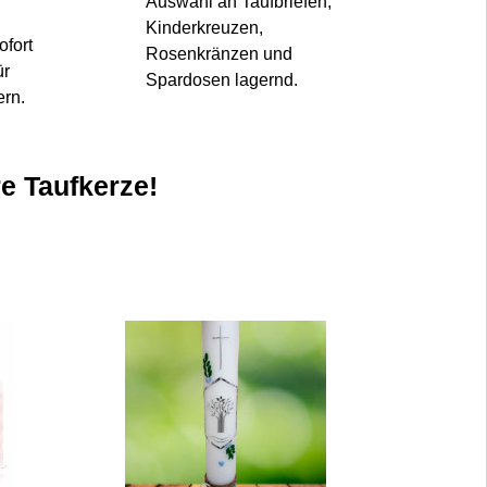
Auswahl an Taufbriefen,
Kinderkreuzen,
ofort
Rosenkränzen und
ür
Spardosen lagernd.
ern.
re Taufkerze!