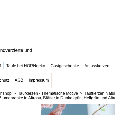
ndverzierte und
f
Taufe bei HORNdeko
Gastgeschenke
Anlasskerzen
chutz
AGB
Impressum
enshop
>
Taufkerzen - Thematische Motive
>
Taufkerzen Natur
umenranke in Altrosa, Blätter in Dunkelgrün, Hellgrün und Altr