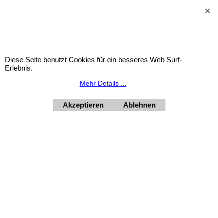
Widerrufsbutton
HORNdeko 1010 Wien, Fischerstiege 4-8
Dienstag - Freitag 10 - 18 Uhr, Samstag 9 - 12 Uhr. Montag
Diese Seite benutzt Cookies für ein besseres Web Surf-
geschlossen.
Erlebnis.
+4369910554131
Mehr Details ...
Akzeptieren
Ablehnen