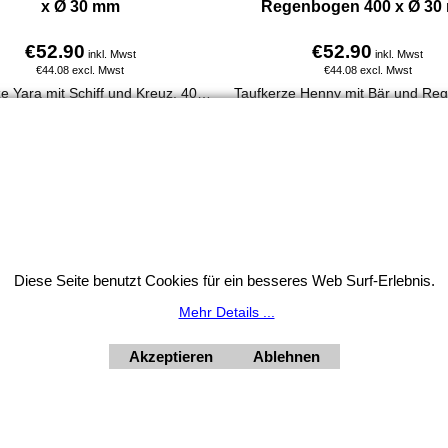
x Ø 30 mm
Regenbogen 400 x Ø 30
€
52.90
€
52.90
inkl. Mwst
inkl. Mwst
€
44.08
excl. Mwst
€
44.08
excl. Mwst
Taufkerze Yara mit Schiff und Kreuz. 400 x 30 mm, aus 100 % Paraffin, handverziert, personalisierbar mit Name & Taufdatum, direkt online bestellbar.
Mehr Infos
Mehr Infos
Widerrufsbutton
Diese Seite benutzt Cookies für ein besseres Web Surf-Erlebnis.
HORNdeko 1010 Wien, Fischerstiege 4-8
Mehr Details ...
ag - Freitag 10 - 18 Uhr, Samstag 9 - 12 Uhr. Montag geschl
+4369910554131
Akzeptieren
Ablehnen