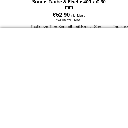
Sonne, Taube & Fische 400 x Ø 30
mm
€
52.90
inkl. Mwst
€
44.08
excl. Mwst
Taufkerze Tom Kenneth mit Kreuz, Sonne, Taube, Fische & Ranke. 400 x 30 mm, handverziert, aus 100 % Paraffin, personalisierbar mit Name & Taufdatum.
Mehr Infos
Dienst