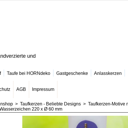
ndverzierte und
f
Taufe bei HORNdeko
Gastgeschenke
Anlasskerzen
chutz
AGB
Impressum
enshop
>
Taufkerzen - Beliebte Designs
>
Taufkerzen-Motive 
& Wasserzeichen 220 x Ø 60 mm