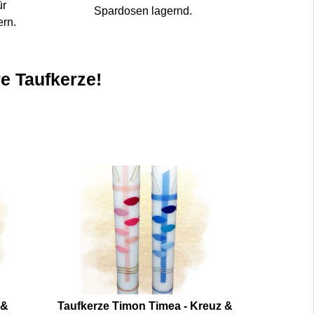
ür
Spardosen lagernd.
ern.
re Taufkerze!
 &
Taufkerze Timon Timea - Kreuz &