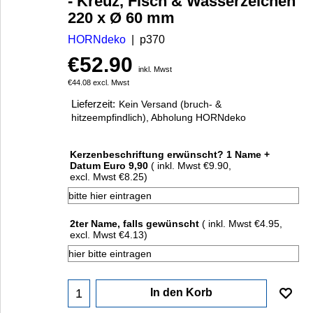
- Kreuz, Fisch & Wasserzeichen
220 x Ø 60 mm
HORNdeko
p370
€
52.90
inkl. Mwst
€
44.08
excl. Mwst
Lieferzeit:
Kein Versand (bruch- &
hitzeempfindlich), Abholung HORNdeko
Kerzenbeschriftung erwünscht? 1 Name +
Datum Euro 9,90
( inkl. Mwst
€9.90
,
excl. Mwst
€8.25
)
2ter Name, falls gewünscht
( inkl. Mwst
€4.95
,
excl. Mwst
€4.13
)
In den Korb