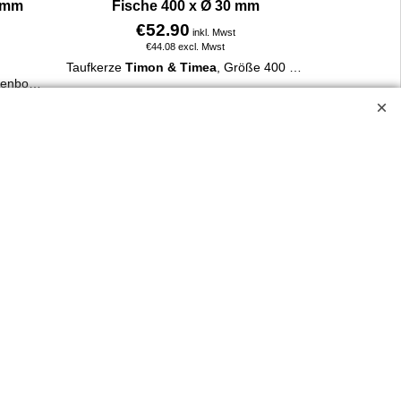
 mm
Fische 400 x Ø 30 mm
€
52.90
inkl. Mwst
€
44.08
excl. Mwst
Taufkerze
Timon & Timea
, Größe 400 x Ø 30 mm.
Taufkerze Henny mit Bär und Regenbogen. 400 x 30 mm, aus 100 % Paraffin, liebevoll verziert, personalisierbar mit Name & Taufdatum, online bestellbar.
Mit Kreuz und Fische, in verschiedenen rosa-Tönen oder blautönen. Schlichtes, harmonisches Design.
Mehr Infos
ossen.