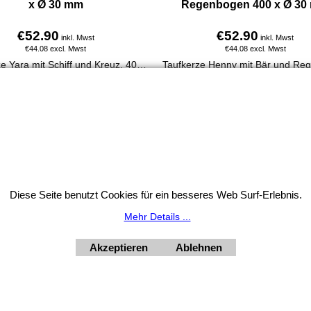
x Ø 30 mm
Regenbogen 400 x Ø 30
€
52.90
€
52.90
inkl. Mwst
inkl. Mwst
€
44.08
excl. Mwst
€
44.08
excl. Mwst
Taufkerze Yara mit Schiff und Kreuz. 400 x 30 mm, aus 100 % Paraffin, handverziert, personalisierbar mit Name & Taufdatum, direkt online bestellbar.
Mehr Infos
Mehr Infos
Widerrufsbutton
Diese Seite benutzt Cookies für ein besseres Web Surf-Erlebnis.
HORNdeko 1010 Wien, Fischerstiege 4-8
Mehr Details ...
ag - Freitag 10 - 18 Uhr, Samstag 9 - 12 Uhr. Montag geschl
+4369910554131
Akzeptieren
Ablehnen