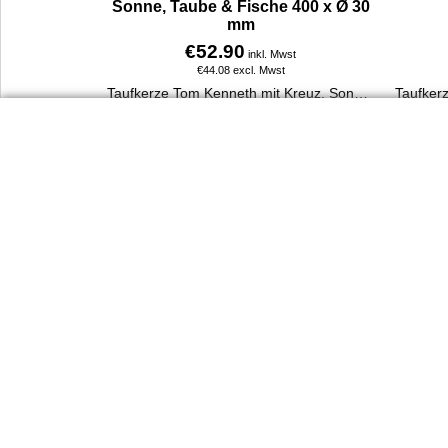
Sonne, Taube & Fische 400 x Ø 30
mm
€
52.90
inkl. Mwst
€
44.08
excl. Mwst
Taufkerze Tom Kenneth mit Kreuz, Sonne, Taube, Fische & Ranke. 400 x 30 mm, handverziert, aus 100 % Paraffin, personalisierbar mit Name & Taufdatum.
Mehr Infos
Dienst