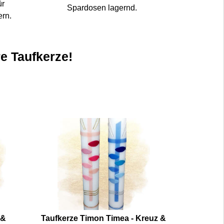
ür
Spardosen lagernd.
ern.
re Taufkerze!
 &
Taufkerze Timon Timea - Kreuz &