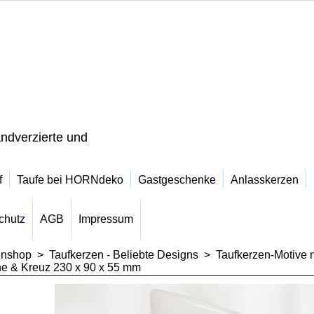
ndverzierte und
f
Taufe bei HORNdeko
Gastgeschenke
Anlasskerzen
chutz
AGB
Impressum
enshop
>
Taufkerzen - Beliebte Designs
>
Taufkerzen-Motive 
he & Kreuz 230 x 90 x 55 mm