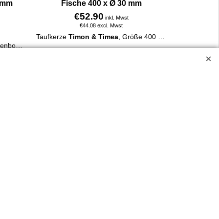
 mm
Fische 400 x Ø 30 mm
€
52.90
inkl. Mwst
€
44.08
excl. Mwst
Taufkerze
Timon & Timea
, Größe 400 x Ø 30 mm.
Taufkerze Henny mit Bär und Regenbogen. 400 x 30 mm, aus 100 % Paraffin, liebevoll verziert, personalisierbar mit Name & Taufdatum, online bestellbar.
Mit Kreuz und Fische, in verschiedenen rosa-Tönen oder blautönen. Schlichtes, harmonisches Design.
Mehr Infos
ossen.