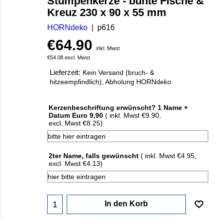
Stumpenkerze - bunte Fische &
Kreuz 230 x 90 x 55 mm
HORNdeko
p616
€
64.90
inkl. Mwst
€
54.08
excl. Mwst
Lieferzeit:
Kein Versand (bruch- &
hitzeempfindlich), Abholung HORNdeko
Kerzenbeschriftung erwünscht? 1 Name +
Datum Euro 9,90
( inkl. Mwst
€9.90
,
excl. Mwst
€8.25
)
2ter Name, falls gewünscht
( inkl. Mwst
€4.95
,
excl. Mwst
€4.13
)
In den Korb