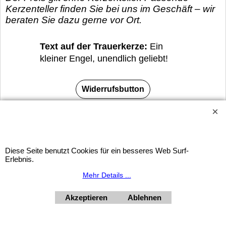
Kerzenteller finden Sie bei uns im Geschäft – wir
beraten Sie dazu gerne vor Ort.
Text auf der Trauerkerze:
Ein
kleiner Engel, unendlich geliebt!
Widerrufsbutton
HORNdeko 1010 Wien, Fischerstiege 4-8
Dienstag - Freitag 10 - 18 Uhr, Samstag 9 - 12 Uhr. Montag
geschlossen.
Diese Seite benutzt Cookies für ein besseres Web Surf-
+4369910554131
Erlebnis.
Mehr Details ...
Akzeptieren
Ablehnen