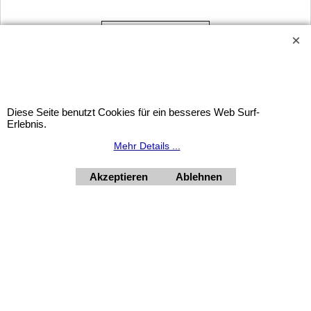
Kontakt zu uns
Widerrufsbutton
Diese Seite benutzt Cookies für ein besseres Web Surf-
Erlebnis.
Mehr Details ...
HORNdeko 1010 Wien, Fischerstiege 4-8
Dienstag - Freitag 10 - 18 Uhr, Samstag 9 - 12 Uhr. Montag
Akzeptieren
Ablehnen
geschlossen.
+4369910554131