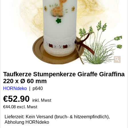
Taufkerze Stumpenkerze Giraffe Giraffina
220 x Ø 60 mm
HORNdeko
p640
€
52.90
inkl. Mwst
€
44.08
excl. Mwst
Lieferzeit:
Kein Versand (bruch- & hitzeempfindlich),
Abholung HORNdeko