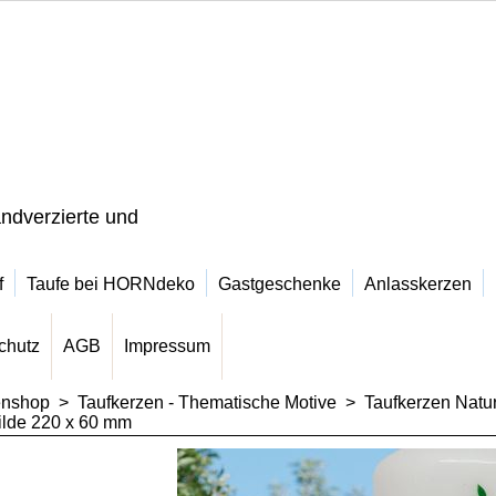
ndverzierte und
f
Taufe bei HORNdeko
Gastgeschenke
Anlasskerzen
chutz
AGB
Impressum
enshop
>
Taufkerzen - Thematische Motive
>
Taufkerzen Natur
ilde 220 x 60 mm