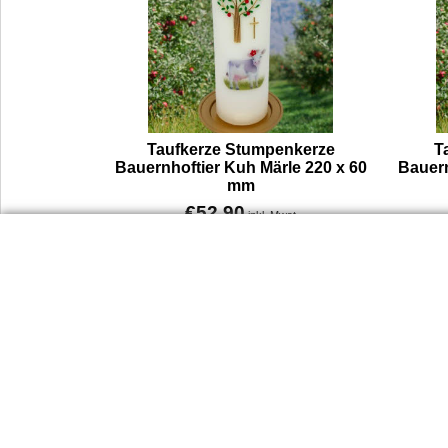
Taufkerze Stumpenkerze
T
Bauernhoftier Kuh Märle 220 x 60
Bauern
mm
€
52.90
inkl. Mwst
€
44.08
excl. Mwst
Taufkerze Bauernhof Kuh Märle Unsere Taufkerze mit Kuh zeigt eine liebevolle Szene vom Leben am Land – eine kleine Kuh steht auf der Wiese, mitten im Grünen, mit einem roten Blümchen am Ohr. Das Tiermotiv wird als Folie aufgebracht. Darüber ragt ein stilisierter Apfelbaum mit stilisierten roten Früchten, zusammen mit einem goldenen Kreuz – beide aus Wachs und in sorgfältiger Handarbeit auf die Kerze gesetzt. Die Stumpenkerze hat das Format 22 x 6 cm und kann auf Wunsch mit Name und Taufdatum personalisiert werden.
Mehr Infos