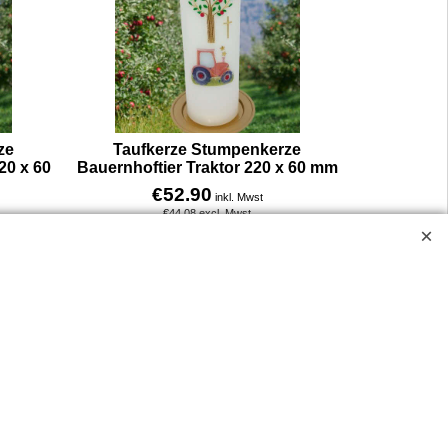
ze
Taufkerze Stumpenkerze
20 x 60
Bauernhoftier Traktor 220 x 60 mm
€
52.90
inkl. Mwst
€
44.08
excl. Mwst
Unsere Taufkerze mit Traktor verbindet das Thema Taufe mit einem beliebten Motiv vieler Kinder.
Unsere Taufkerze mit Entenmotiv zeigt eine Szene wie aus einem Sommertag am Land: eine kleine Ente watschelt durchs Gras, umgeben von Ruhe und Natur. Die Ente ist als feines Folienmotiv dargestellt.
Mehr Infos