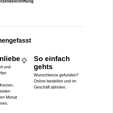
erzenbeschriftung
engefasst
enliebe
So einfach
gehts
eit und
rfen
Wunschkerze gefunden?
Online bestellen und im
 Kerzen,
Geschäft abholen.
zeiten
ren Monat
eren.