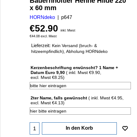
Bauernhoftier Henne Hilde 220
x 60 mm
HORNdeko
p647
€
52.90
inkl. Mwst
€
44.08
excl. Mwst
Lieferzeit:
Kein Versand (bruch- &
hitzeempfindlich), Abholung HORNdeko
Kerzenbeschriftung erwünscht? 1 Name +
Datum Euro 9,90
( inkl. Mwst
€9.90
,
excl. Mwst
€8.25
)
2ter Name, falls gewünscht
( inkl. Mwst
€4.95
,
excl. Mwst
€4.13
)
In den Korb