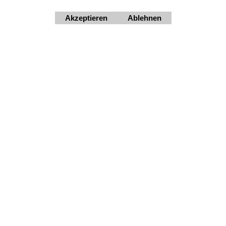
ag - Freitag 10 - 18 Uhr, Samstag 9 - 12 Uhr. Montag geschl
+4369910554131
Akzeptieren
Ablehnen