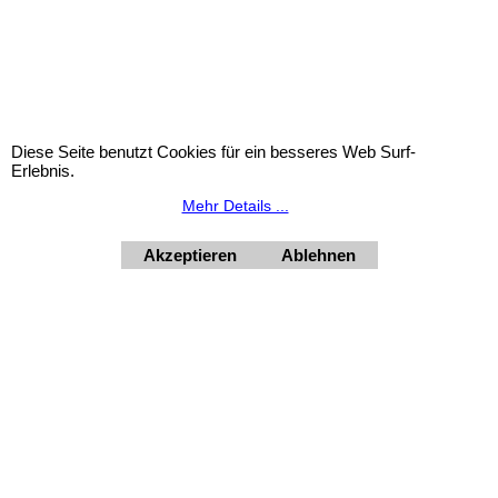
Express-Taufkerze-mit-
Express-Taufkerze-mit-
Beschriftung, Taufkerze:
Beschriftung, Taufkerze:
Stumpenkerze Elefant
Stumpenkerze Baum
Elfanzo
Babette
€
52.90
inkl. Mwst
€
52.90
inkl. Mwst
€
44.08
excl. Mwst
€
44.08
excl. Mwst
Diese Seite benutzt Cookies für ein besseres Web Surf-
Erlebnis.
Höhe 220 mm, Durchmesser 60 mm.
Höhe 220 mm, Durchmesser 60 mm.
Mehr Details ...
Mehr Infos
Mehr Infos
Akzeptieren
Ablehnen
Widerrufsbutton
HORNdeko 1010 Wien, Fischerstiege 4-8
Dienstag - Freitag 10 - 18 Uhr, Samstag 9 - 12 Uhr. Montag
geschlossen.
+4369910554131