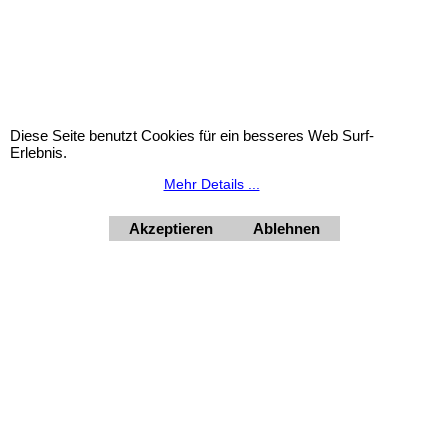
Verwandte Produkte
Diese Seite benutzt Cookies für ein besseres Web Surf-
Erlebnis.
Mehr Details ...
Akzeptieren
Ablehnen
Express-Taufkerze-mit-
Express-Taufkerze-mit-
Beschriftung, Taufkerze:
Beschriftung, Taufkerze:
Stumpenkerze Elefant
Stumpenkerze Baum
Elfanzo
Babette
€
52.90
inkl. Mwst
€
52.90
inkl. Mwst
€
44.08
excl. Mwst
€
44.08
excl. Mwst
Höhe 220 mm, Durchmesser 60 mm.
Höhe 220 mm, Durchmesser 60 mm.
Mehr Infos
Mehr Infos