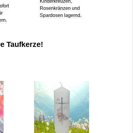
Kinderkreuzen,
ofort
Rosenkränzen und
ür
Spardosen lagernd.
ern.
re Taufkerze!