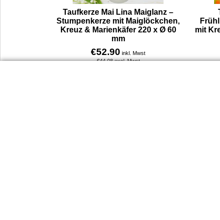
Taufkerze Mai Lina Maiglanz –
Stumpenkerze mit Maiglöckchen,
Früh
Kreuz & Marienkäfer 220 x Ø 60
mit Kr
mm
€
52.90
inkl. Mwst
€
44.08
excl. Mwst
Taufkerze Stumpenkerze Lina Maiglanz – mit Maiglöckchen, Blumenkranz, Kreuz und Marienkäfer. Diese Kerze ist speziell für Taufen im Mai gestaltet und verbindet florale Symbole mit der Bedeutung von Hoffnung und Segen. Durchmesser 6 cm, Höhe 22 cm.
Mehr Infos
Dienst