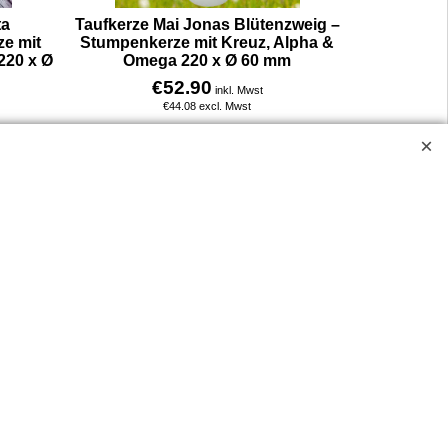
ta
Taufkerze Mai Jonas Blütenzweig –
ze mit
Stumpenkerze mit Kreuz, Alpha &
220 x Ø
Omega 220 x Ø 60 mm
€
52.90
inkl. Mwst
€
44.08
excl. Mwst
Taufkerze Stumpenkerze Jonas Blütenzweig – mit Kreuz, Alpha & Omega sowie Apfelblütenzweig und kleinem Vogel. Diese Kerze wurde für Taufen im Mai gestaltet. Zarte Blüten und der Vogel stehen für neues Leben, Hoffnung und die begleitende Liebe Gottes. Durchmesser 6 cm, Höhe 22 cm.
Taufkerze Stumpenkerze Lamberta Pfingstrose – mit Segelkreuz, Lämmchen und Blume in hot pink. Diese Kerze wurde für Taufen im Mai gestaltet. Pfingstrose und Lämmchen symbolisieren Geborgenheit, Liebe und das Blühen im Glauben. Durchmesser 6 cm, Höhe 22 cm
Mehr Infos
ossen.