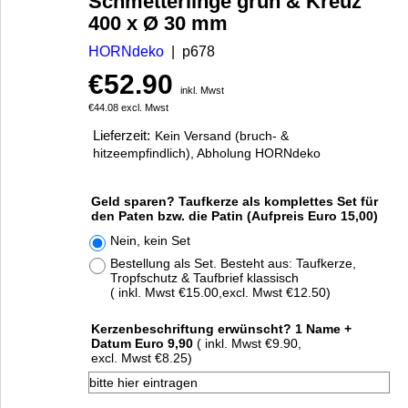
Schmetterlinge grün & Kreuz
400 x Ø 30 mm
HORNdeko
p678
€
52.90
inkl. Mwst
€
44.08
excl. Mwst
Lieferzeit:
Kein Versand (bruch- &
hitzeempfindlich), Abholung HORNdeko
Geld sparen? Taufkerze als komplettes Set für
den Paten bzw. die Patin (Aufpreis Euro 15,00)
Nein, kein Set
Bestellung als Set. Besteht aus: Taufkerze,
Tropfschutz & Taufbrief klassisch
( inkl. Mwst
€15.00
,
excl. Mwst
€12.50
)
Kerzenbeschriftung erwünscht? 1 Name +
Datum Euro 9,90
( inkl. Mwst
€9.90
,
excl. Mwst
€8.25
)