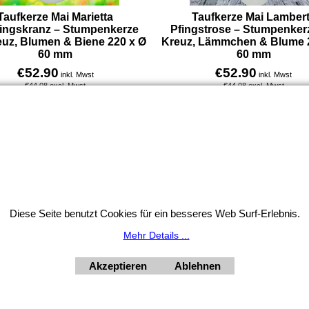
Taufkerze Mai Marietta
Taufkerze Mai Lamber
lingskranz – Stumpenkerze
Pfingstrose – Stumpenker
euz, Blumen & Biene 220 x Ø
Kreuz, Lämmchen & Blume 
60 mm
60 mm
€
52.90
€
52.90
inkl. Mwst
inkl. Mwst
€
44.08
excl. Mwst
€
44.08
excl. Mwst
Taufkerze Stumpenkerze Marietta Frühlingskranz – mit Blumenkranz, Kreuz, Wasserzeichen und kleiner Biene. Diese Kerze ist speziell für Taufen im Mai gestaltet und steht für Lebensfreude, Verspieltheit und kindliches Staunen. Durchmesser 6 cm, Höhe 22 cm.
Mehr Infos
Mehr Infos
Widerrufsbutton
Diese Seite benutzt Cookies für ein besseres Web Surf-Erlebnis.
HORNdeko 1010 Wien, Fischerstiege 4-8
Mehr Details ...
ag - Freitag 10 - 18 Uhr, Samstag 9 - 12 Uhr. Montag geschl
+4369910554131
Akzeptieren
Ablehnen