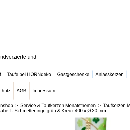
ndverzierte und
f
Taufe bei HORNdeko
Gastgeschenke
Anlasskerzen
chutz
AGB
Impressum
enshop
>
Service & Taufkerzen Monatsthemen
>
Taufkerzen 
sabell - Schmetterlinge grün & Kreuz 400 x Ø 30 mm