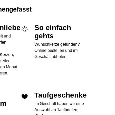
engefasst
enliebe
So einfach
gehts
eit und
rfen
Wunschkerze gefunden?
Online bestellen und im
 Kerzen,
Geschäft abholen.
zeiten
ren Monat
eren.
Taufgeschenke
im
Im Geschäft haben wir eine
Auswahl an Taufbriefen,