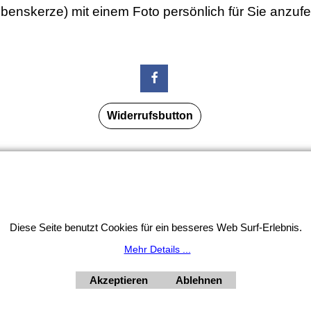
Lebenskerze) mit einem Foto persönlich für Sie anzuf
Widerrufsbutton
tion: Unser Geschäft bleibt von 3.8. bis 10.8.2026 inklusi
HORNdeko 1010 Wien, Fischerstiege 4-8
ag - Freitag 10 - 18 Uhr, Samstag 9 - 12 Uhr. Montag geschl
+4369910554131
Diese Seite benutzt Cookies für ein besseres Web Surf-Erlebnis.
Mehr Details ...
Akzeptieren
Ablehnen