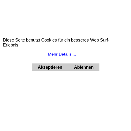
Diese Seite benutzt Cookies für ein besseres Web Surf-
Taufkerzen-Reparatur /
Erlebnis.
Motiverneuerung
Mehr Details ...
Akzeptieren
Ablehnen
Widerrufsbutton
Urlaubsinformation: Unser Geschäft bleibt von 3.8. bis
10.8.2026 inklusive geschlossen.
HORNdeko 1010 Wien, Fischerstiege 4-8
Dienstag - Freitag 10 - 18 Uhr, Samstag 9 - 12 Uhr. Montag
geschlossen.