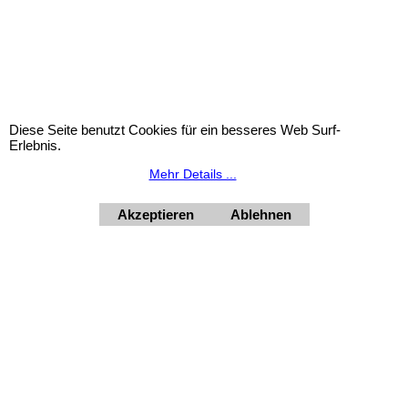
Diese Seite benutzt Cookies für ein besseres Web Surf-
Unser Standort Kerzenabholung
Erlebnis.
Mehr Details ...
Geschäft HORNdeko
1010 Wien,
Fischerstiege 4-8
Akzeptieren
Ablehnen
Verwandte Produkte
Widerrufsbutton
HORNdeko 1010 Wien, Fischerstiege 4-8