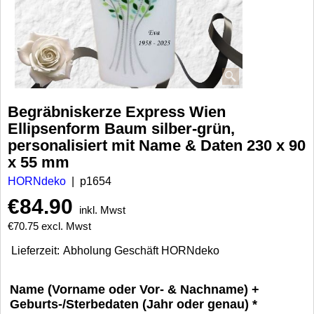
Begräbniskerze Express Wien
Ellipsenform Baum silber-grün,
personalisiert mit Name & Daten 230 x 90
x 55 mm
HORNdeko
p1654
€
84.90
inkl. Mwst
€
70.75
excl. Mwst
Lieferzeit:
Abholung Geschäft HORNdeko
Name (Vorname oder Vor- & Nachname) +
Geburts-/Sterbedaten (Jahr oder genau)
*