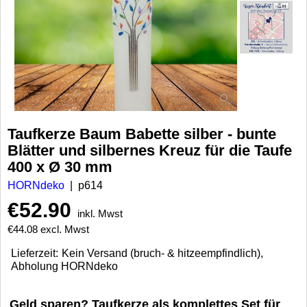
Taufkerze Baum Babette silber - bunte
Blätter und silbernes Kreuz für die Taufe
400 x Ø 30 mm
HORNdeko
p614
€
52.90
inkl. Mwst
€
44.08
excl. Mwst
Lieferzeit:
Kein Versand (bruch- & hitzeempfindlich),
Abholung HORNdeko
Geld sparen? Taufkerze als komplettes Set für