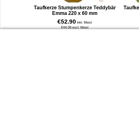
Taufkerze Stumpenkerze Teddybär
Taufk
Emma 220 x 60 mm
€
52.90
inkl. Mwst
€
44.08
excl. Mwst
Taufkerze Teddybär Emma mit Herz Unsere Taufkerze mit Bär zeigt ein liebevolles Motiv für kleine Täuflinge – ein sitzender Bär mit einem goldenen Herz in der Pfote, ein Blümchen auf dem Kopf und einem ruhigen Blick, der Geborgenheit ausstrahlt.
Mehr Infos
Dienst