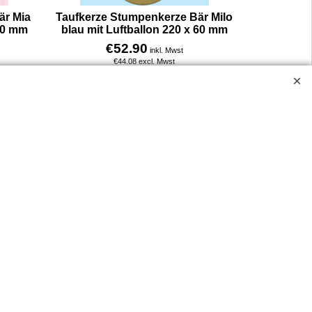
är Mia
Taufkerze Stumpenkerze Bär Milo
 60 mm
blau mit Luftballon 220 x 60 mm
€
52.90
inkl. Mwst
€
44.08
excl. Mwst
Taufkerze Bär Mia mit Luftballon. Unsere Taufkerze mit Bär zeigt ein liebevolles Motiv für kleine Täuflinge – ein Bär mit Luftballons und Sternchen in ruhigen, zartrosa Farbtönen.
Taufkerze Bär Milo mit Luftballon. Unsere Taufkerze mit Bär zeigt ein liebevolles Motiv für kleine Täuflinge – ein Bär mit Luftballons und Sternchen in ruhigen, hellblauen Farbtönen.
Mehr Infos
ossen.