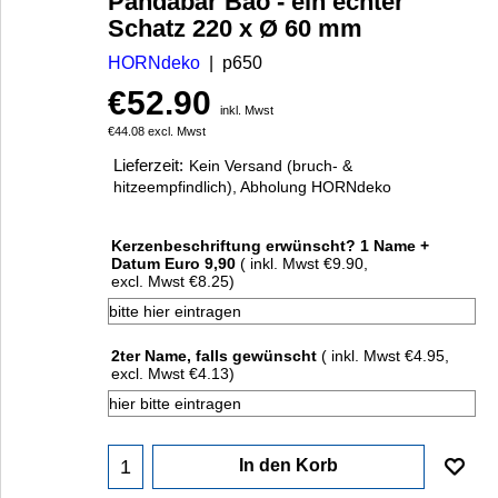
Pandabär Bao - ein echter
Schatz 220 x Ø 60 mm
HORNdeko
p650
€
52.90
inkl. Mwst
€
44.08
excl. Mwst
Lieferzeit:
Kein Versand (bruch- &
hitzeempfindlich), Abholung HORNdeko
Kerzenbeschriftung erwünscht? 1 Name +
Datum Euro 9,90
( inkl. Mwst
€9.90
,
excl. Mwst
€8.25
)
2ter Name, falls gewünscht
( inkl. Mwst
€4.95
,
excl. Mwst
€4.13
)
In den Korb