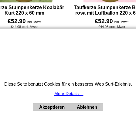
erze Stumpenkerze Koalabär
Taufkerze Stumpenkerze B
Kurt 220 x 60 mm
rosa mit Luftballon 220 x
€
52.90
€
52.90
inkl. Mwst
inkl. Mwst
€
44.08
excl. Mwst
€
44.08
excl. Mwst
Kleiner Koala-Freund Bär Kurt - ein knuffeliger Begleiter für die Taufe. Unsere Taufkerze mit Kolalabär Kurt zeigt ein ruhiges, kindgerechtes Motiv: ein kleiner, freundlicher Bär – schlicht, niedlich und voller Charme.
Mehr Infos
Mehr Infos
Widerrufsbutton
Diese Seite benutzt Cookies für ein besseres Web Surf-Erlebnis.
HORNdeko 1010 Wien, Fischerstiege 4-8
Mehr Details ...
ag - Freitag 10 - 18 Uhr, Samstag 9 - 12 Uhr. Montag geschl
+4369910554131
Akzeptieren
Ablehnen