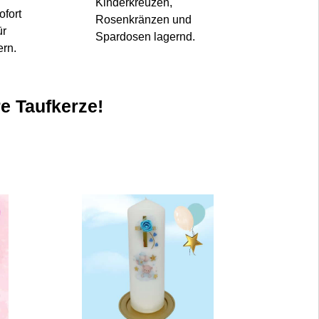
Kinderkreuzen,
ofort
Rosenkränzen und
ür
Spardosen lagernd.
ern.
re Taufkerze!