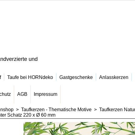
ndverzierte und
f
Taufe bei HORNdeko
Gastgeschenke
Anlasskerzen
chutz
AGB
Impressum
enshop
>
Taufkerzen - Thematische Motive
>
Taufkerzen Natur
ter Schatz 220 x Ø 60 mm